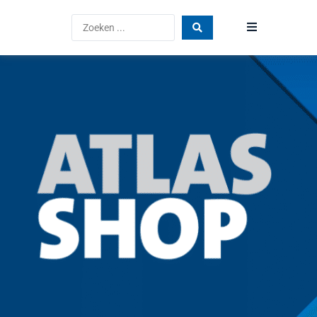
Home
Producten
Blog
Vind een dealer
FAQ
Atlas Acomfa
Vacatures