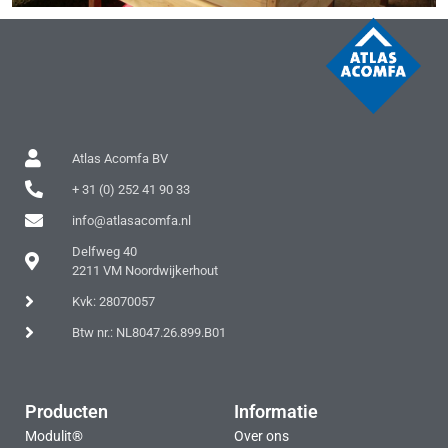
Atlas Acomfa BV
+ 31 (0) 252 41 90 33
info@atlasacomfa.nl
Delfweg 40
2211 VM Noordwijkerhout
Kvk: 28070057
Btw nr.: NL8047.26.899.B01
Producten
Informatie
Modulit®
Over ons