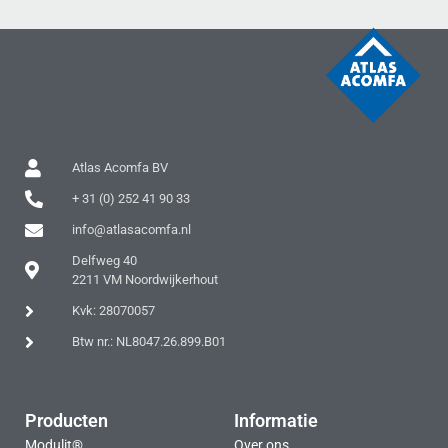
Atlas Acomfa BV
+ 31 (0) 252 41 90 33
info@atlasacomfa.nl
Delfweg 40
2211 VM Noordwijkerhout
Kvk: 28070057
Btw nr.: NL8047.26.899.B01
Producten
Informatie
Modulit®
Over ons