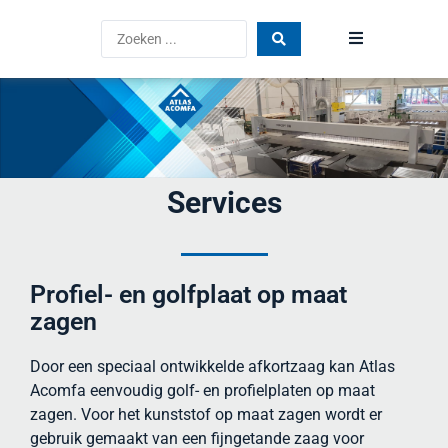
Home
Producten
Blog
Services
Vind een dealer
Profiel- en golfplaat op maat
FAQ
zagen
Atlas Acomfa
Door een speciaal ontwikkelde afkortzaag kan Atlas
Acomfa eenvoudig golf- en profielplaten op maat
Vacatures
zagen. Voor het kunststof op maat zagen wordt er
gebruik gemaakt van een fijngetande zaag voor