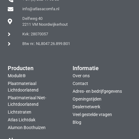
info@atlasacomfa.nl
Delfweg 40
2211 VM Noordwijkerhout
Kvk: 28070057
Btw nr.: NL8047.26.899.B01
Producten
Informatie
Modulit®
Over ons
Plaatmateriaal
Contact
Lichtdoorlatend
Adres- en bedrijfgegevens
Plaatmateriaal Niet-
Openingstijden
Lichtdoorlatend
Dealernetwerk
Lichtstraten
Veel gestelde vragen
Atlas Lichtdak
Blog
Alumon Boothuizen