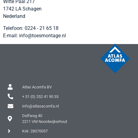
Witte Paal 217
1742 LA
Schagen
Nederland
Telefoon:
0224 - 21 65 18
E-mail:
info@toesmontage.nl
Atlas Acomfa BV
+ 31 (0) 252 41 90 33
info@atlasacomfa.nl
Delfweg 40
2211 VM Noordwijkerhout
Kvk: 28070057