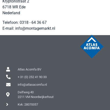
Kryptonstraat 2
6718 WR
Ede
Nederland
Telefoon:
0318 - 64 36 67
E-mail:
info@montagemarkt.nl
Atlas Acomfa BV
+ 31 (0) 252 41 90 33
info@atlasacomfa.nl
Delfweg 40
2211 VM Noordwijkerhout
Kvk: 28070057