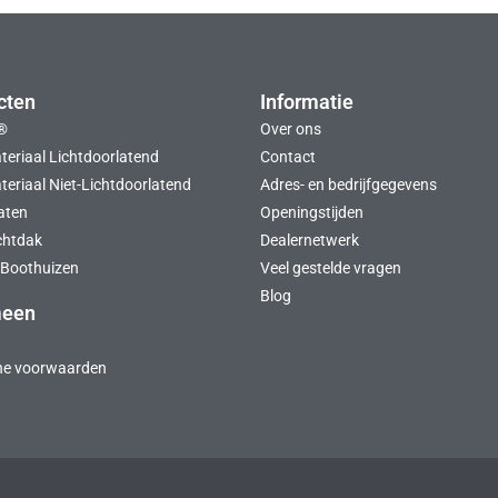
cten
Informatie
®
Over ons
teriaal Lichtdoorlatend
Contact
eriaal Niet-Lichtdoorlatend
Adres- en bedrijfgegevens
aten
Openingstijden
chtdak
Dealernetwerk
Boothuizen
Veel gestelde vragen
Blog
meen
ne voorwaarden