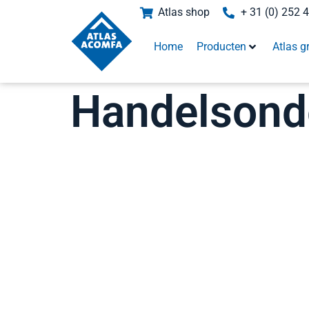
Atlas shop
+ 31 (0) 252 
Home
Producten
Atlas g
Handelsonde