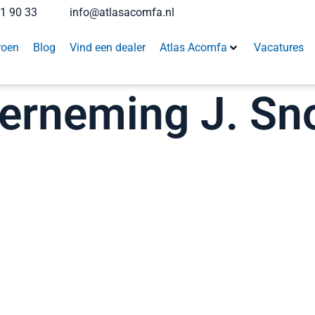
41 90 33
info@atlasacomfa.nl
roen
Blog
Vind een dealer
Atlas Acomfa
Vacatures
rneming J. Sno