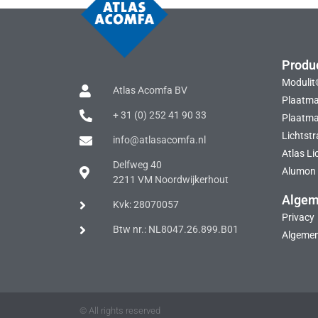
Produ
Modulit
Atlas Acomfa BV
Plaatma
+ 31 (0) 252 41 90 33
Plaatmat
Lichtstr
info@atlasacomfa.nl
Atlas Li
Delfweg 40
Alumon 
2211 VM Noordwijkerhout
Alge
Kvk: 28070057
Privacy
Btw nr.: NL8047.26.899.B01
Algeme
© All rights reserved