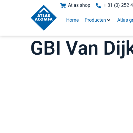
Atlas shop
+ 31 (0) 252 
Home
Producten
Atlas g
GBI Van Dij