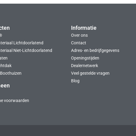
cten
Informatie
®
Over ons
teriaal Lichtdoorlatend
Contact
eriaal Niet-Lichtdoorlatend
Adres- en bedrijfgegevens
aten
Openingstijden
chtdak
Dealernetwerk
Boothuizen
Veel gestelde vragen
Blog
meen
ne voorwaarden