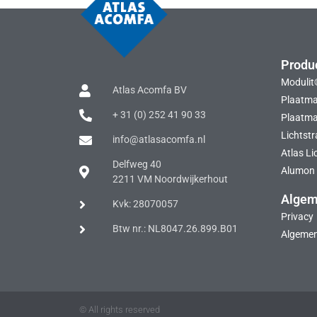
Produ
Modulit
Atlas Acomfa BV
Plaatma
+ 31 (0) 252 41 90 33
Plaatmat
Lichtstr
info@atlasacomfa.nl
Atlas Li
Delfweg 40
Alumon 
2211 VM Noordwijkerhout
Alge
Kvk: 28070057
Privacy
Btw nr.: NL8047.26.899.B01
Algeme
© All rights reserved