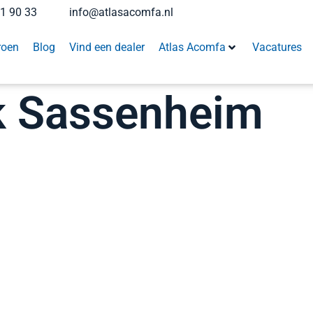
41 90 33
info@atlasacomfa.nl
roen
Blog
Vind een dealer
Atlas Acomfa
Vacatures
k Sassenheim