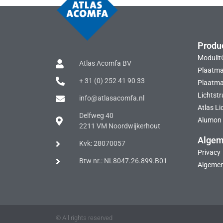
Produ
Modulit
Atlas Acomfa BV
Plaatma
+ 31 (0) 252 41 90 33
Plaatmat
Lichtstr
info@atlasacomfa.nl
Atlas Li
Delfweg 40
Alumon 
2211 VM Noordwijkerhout
Alge
Kvk: 28070057
Privacy
Btw nr.: NL8047.26.899.B01
Algeme
© All rights reserved