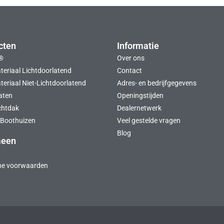
cten
Informatie
®
Over ons
teriaal Lichtdoorlatend
Contact
eriaal Niet-Lichtdoorlatend
Adres- en bedrijfgegevens
aten
Openingstijden
chtdak
Dealernetwerk
Boothuizen
Veel gestelde vragen
Blog
meen
ne voorwaarden