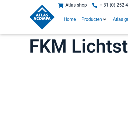
Atlas shop
+ 31 (0) 252 
Home
Producten
Atlas g
FKM Lichtst