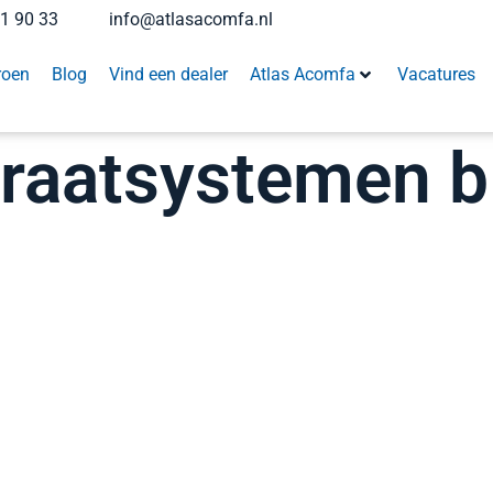
41 90 33
info@atlasacomfa.nl
roen
Blog
Vind een dealer
Atlas Acomfa
Vacatures
raatsystemen b.