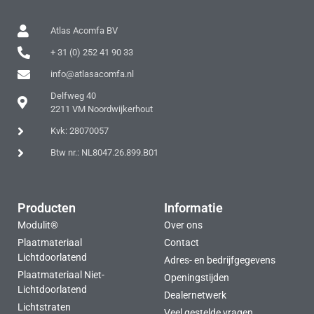
Atlas Acomfa BV
+ 31 (0) 252 41 90 33
info@atlasacomfa.nl
Delfweg 40
2211 VM Noordwijkerhout
Kvk: 28070057
Btw nr.: NL8047.26.899.B01
Producten
Informatie
Modulit®
Over ons
Plaatmateriaal
Contact
Lichtdoorlatend
Adres- en bedrijfgegevens
Plaatmateriaal Niet-
Openingstijden
Lichtdoorlatend
Dealernetwerk
Lichtstraten
Veel gestelde vragen