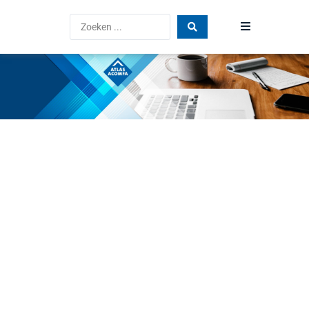
Home
Producten
Blog
Vind een dealer
FAQ
Atlas Acomfa
Vacatures