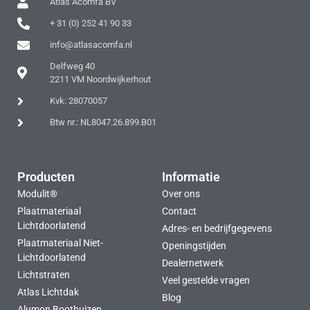
Atlas Acomfa BV
+ 31 (0) 252 41 90 33
info@atlasacomfa.nl
Delfweg 40
2211 VM Noordwijkerhout
Kvk: 28070057
Btw nr.: NL8047.26.899.B01
Producten
Informatie
Modulit®
Over ons
Plaatmateriaal
Contact
Lichtdoorlatend
Adres- en bedrijfgegevens
Plaatmateriaal Niet-
Openingstijden
Lichtdoorlatend
Dealernetwerk
Lichtstraten
Veel gestelde vragen
Atlas Lichtdak
Blog
Alumon Boothuizen