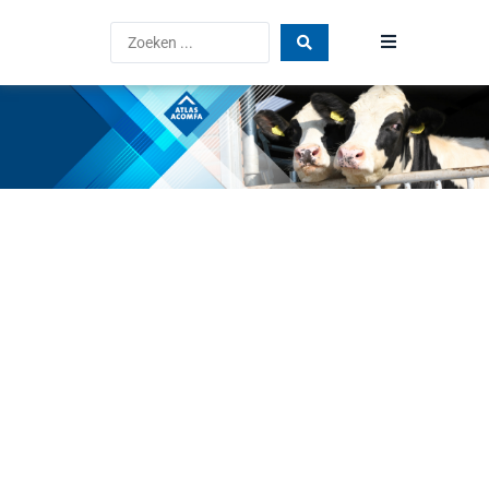
Home
Producten
Blog
Vind een dealer
FAQ
Atlas Acomfa
Vacatures