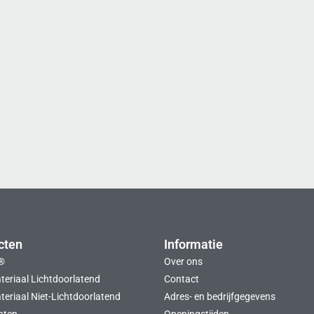
cten
Informatie
®
Over ons
teriaal Lichtdoorlatend
Contact
eriaal Niet-Lichtdoorlatend
Adres- en bedrijfgegevens
aten
Openingstijden