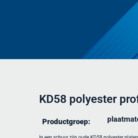
KD58 polyester prof
plaatmat
Productgroep:
In een schuur zijn oude KD58 polyester platen