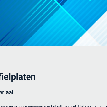
ielplaten
eriaal
 vervangen door nieuwere van hetzelfde soort. Het verschil is no