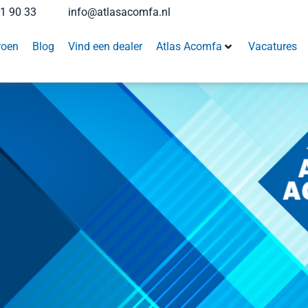
41 90 33
info@atlasacomfa.nl
roen
Blog
Vind een dealer
Atlas Acomfa
Vacatures