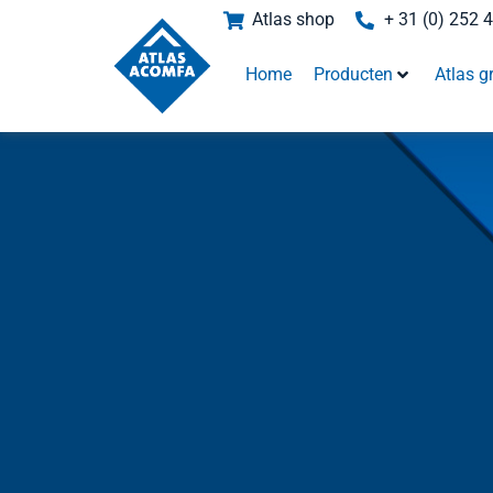
Atlas shop
+ 31 (0) 252 
Home
Producten
Atlas g