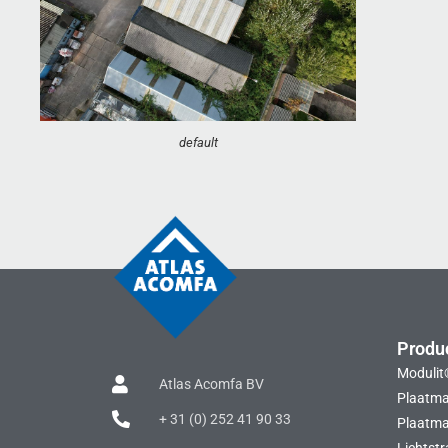
default
Produ
Modulit
Atlas Acomfa BV
Plaatma
+ 31 (0) 252 41 90 33
Plaatmat
Lichtstr