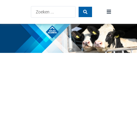
Home
Producten
Blog
Vind een dealer
FAQ
Atlas Acomfa
Vacatures