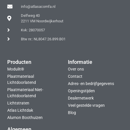
info@atlasacomfa.nl
Delfweg 40
2211 VM Noordwijkerhout
Kvk: 28070057
Btw nr.: NL8047.26.899.B01
Producten
Informatie
Modulit®
Over ons
Plaatmateriaal
Contact
Lichtdoorlatend
Adres- en bedrijfgegevens
Plaatmateriaal Niet-
Openingstijden
Lichtdoorlatend
Dealernetwerk
Lichtstraten
Veel gestelde vragen
Atlas Lichtdak
Blog
Alumon Boothuizen
Algemeen