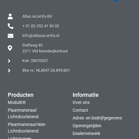
Atlas Acomfa BV
+ 31 (0) 252 41 90 33
info@atlasacomfa.nl
Delfweg 40
2211 VM Noordwijkerhout
Kvk: 28070057
Btw nr.: NL8047.26.899.B01
Producten
Informatie
Modulit®
Over ons
Plaatmateriaal
Contact
Lichtdoorlatend
Adres- en bedrijfgegevens
Plaatmateriaal Niet-
Openingstijden
Lichtdoorlatend
Dealernetwerk
Lichtstraten