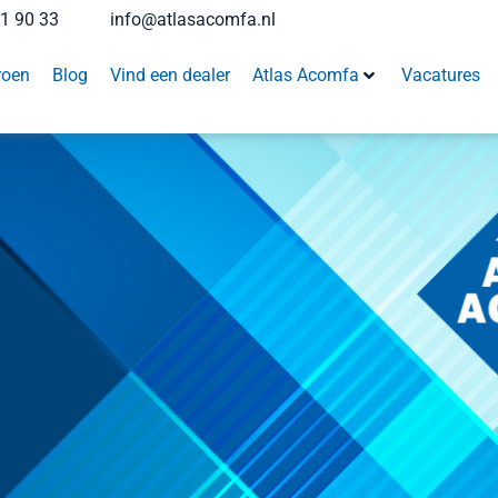
41 90 33
info@atlasacomfa.nl
roen
Blog
Vind een dealer
Atlas Acomfa
Vacatures