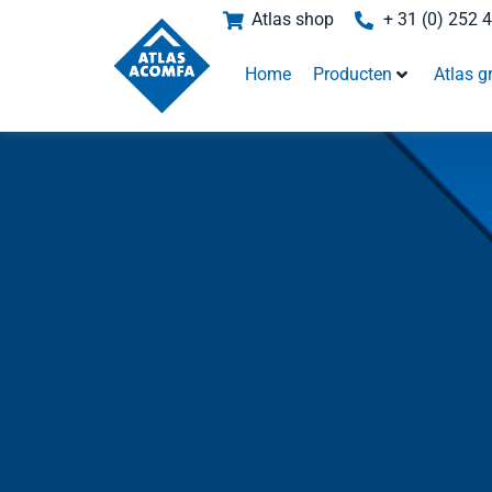
Atlas shop
+ 31 (0) 252 
Home
Producten
Atlas g