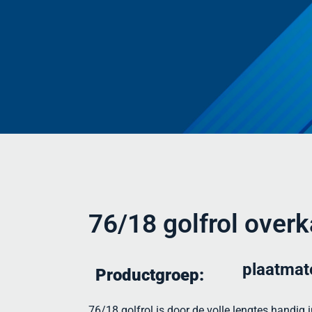
76/18 golfrol over
plaatmat
Productgroep:
76/18 golfrol is door de volle lengtes handig