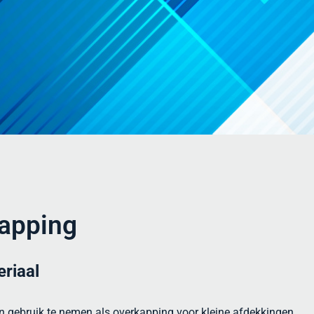
kapping
eriaal
 in gebruik te nemen als overkapping voor kleine afdekkingen.