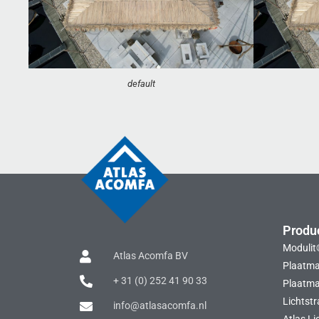
default
Produ
Modulit
Atlas Acomfa BV
Plaatma
+ 31 (0) 252 41 90 33
Plaatmat
Lichtstr
info@atlasacomfa.nl