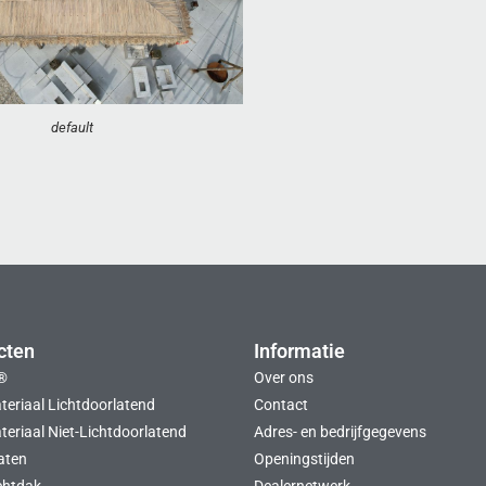
default
cten
Informatie
®
Over ons
teriaal Lichtdoorlatend
Contact
eriaal Niet-Lichtdoorlatend
Adres- en bedrijfgegevens
aten
Openingstijden