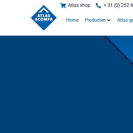
Atlas shop
+ 31 (0) 252 
Home
Producten
Atlas g