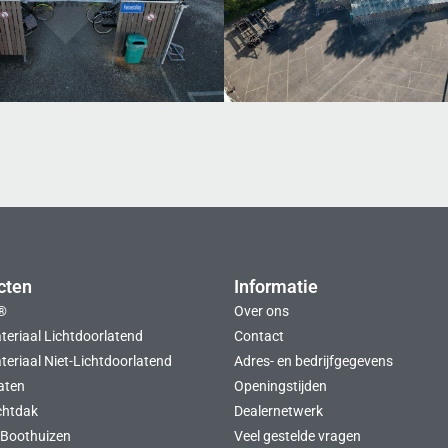
cten
Informatie
®
Over ons
teriaal Lichtdoorlatend
Contact
eriaal Niet-Lichtdoorlatend
Adres- en bedrijfgegevens
aten
Openingstijden
chtdak
Dealernetwerk
Boothuizen
Veel gestelde vragen