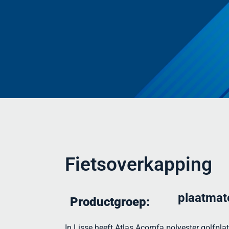
Fietsoverkapping
plaatmat
Productgroep:
In Lisse heeft Atlas Acomfa polyester golfpla