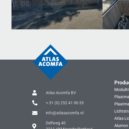
Produ
Modulit
Atlas Acomfa BV
Plaatma
+ 31 (0) 252 41 90 33
Plaatmat
Lichtstr
info@atlasacomfa.nl
Atlas Li
Delfweg 40
Alumon 
2211 VM Noordwijkerhout