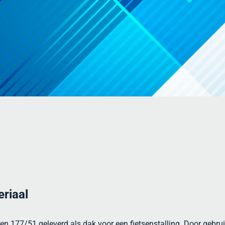
eriaal
ten 177/51 geleverd als dak voor een fietsenstalling. Door gebru