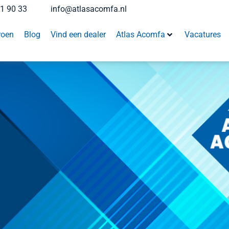
41 90 33
info@atlasacomfa.nl
roen
Blog
Vind een dealer
Atlas Acomfa
Vacatures