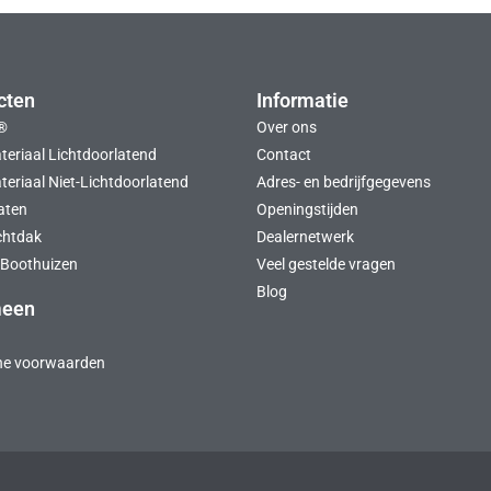
cten
Informatie
®
Over ons
teriaal Lichtdoorlatend
Contact
eriaal Niet-Lichtdoorlatend
Adres- en bedrijfgegevens
aten
Openingstijden
chtdak
Dealernetwerk
Boothuizen
Veel gestelde vragen
Blog
meen
ne voorwaarden