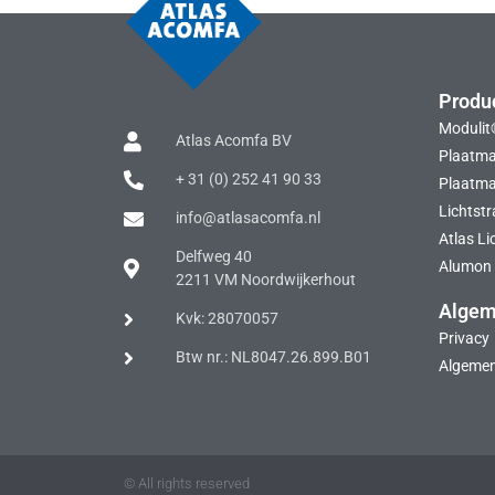
Produ
Modulit
Atlas Acomfa BV
Plaatma
+ 31 (0) 252 41 90 33
Plaatmat
Lichtstr
info@atlasacomfa.nl
Atlas Li
Delfweg 40
Alumon 
2211 VM Noordwijkerhout
Alge
Kvk: 28070057
Privacy
Btw nr.: NL8047.26.899.B01
Algeme
© All rights reserved