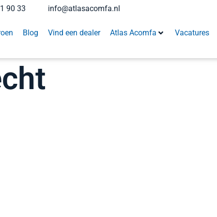
41 90 33
info@atlasacomfa.nl
roen
Blog
Vind een dealer
Atlas Acomfa
Vacatures
cht