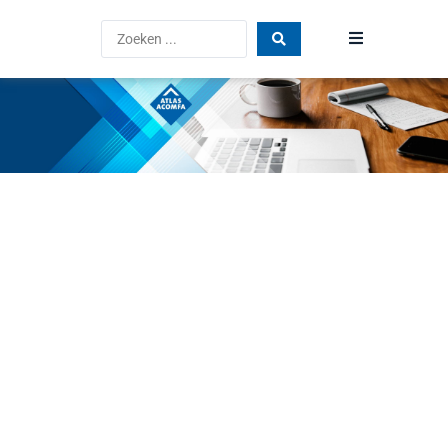
Home
Producten
Blog
Vind een dealer
FAQ
Atlas Acomfa
Vacatures