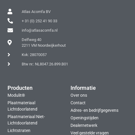
Atlas Acomfa BV
+ 31 (0) 252 41 90 33
info@atlasacomfa.nl
Delfweg 40
2211 VM Noordwijkerhout
Kvk: 28070057
Btw nr.: NL8047.26.899.B01
Producten
Informatie
Modulit®
Over ons
Plaatmateriaal
Contact
Lichtdoorlatend
Adres- en bedrijfgegevens
Plaatmateriaal Niet-
Openingstijden
Lichtdoorlatend
Dealernetwerk
Lichtstraten
Veel gestelde vragen